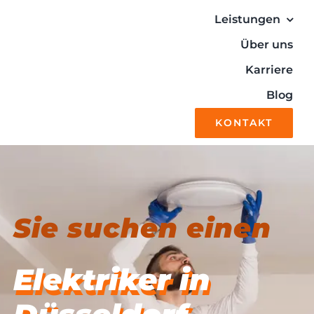
Zum
Leistungen
Inhalt
Über uns
springen
Karriere
Blog
KONTAKT
Sie suchen einen
Elektriker in