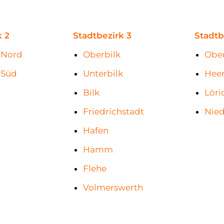
k 2
Stadtbezirk 3
Stadtb
-Nord
Oberbilk
Ober
-Süd
Unterbilk
Hee
l
Bilk
Löri
Friedrichstadt
Nied
Hafen
Hamm
Flehe
Volmerswerth