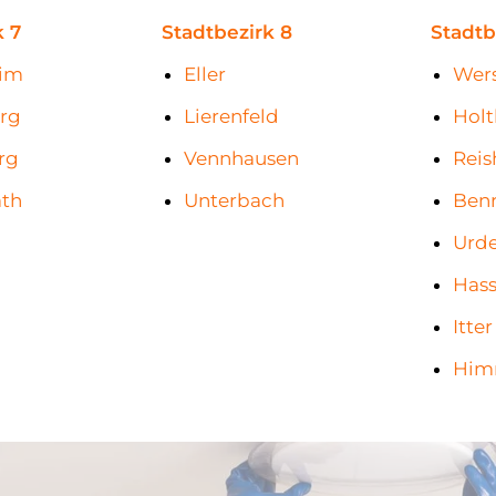
k 7
Stadtbezirk 8
Stadtb
eim
Eller
Wer
rg
Lierenfeld
Hol
rg
Vennhausen
Reis
ath
Unterbach
Benr
l
Urd
Hass
Itter
Him