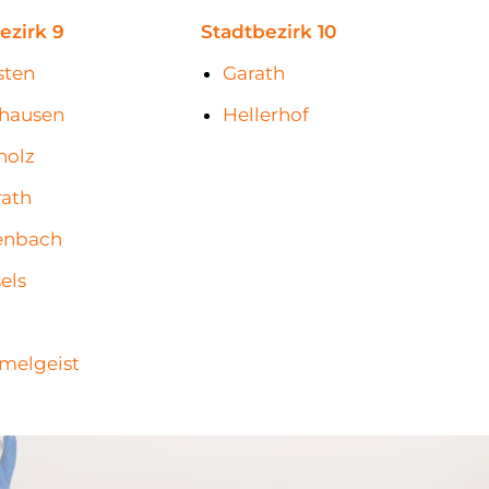
ezirk 9
Stadtbezirk 10
sten
Garath
thausen
Hellerhof
holz
ath
enbach
els
melgeist