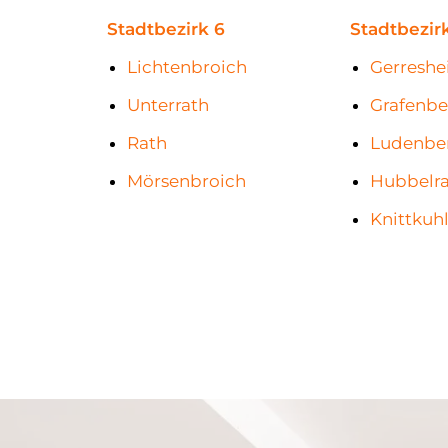
Stadtbezirk 6
Stadtbezir
Lichtenbroich
Gerresh
Unterrath
Grafenbe
Rath
Ludenbe
Mörsenbroich
Hubbelr
Knittkuh