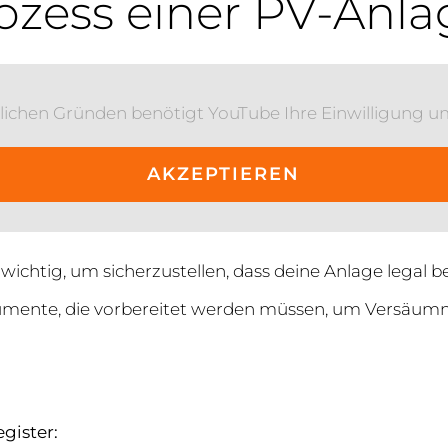
zess einer PV-Anla
lichen Gründen benötigt YouTube Ihre Einwilligung u
AKZEPTIEREN
ichtig, um sicherzustellen, dass deine Anlage legal b
kumente, die vorbereitet werden müssen, um Versäumn
gister: